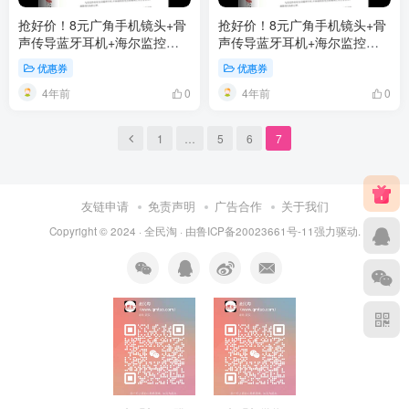
抢好价！8元广角手机镜头+骨
抢好价！8元广角手机镜头+骨
声传导蓝牙耳机+海尔监控摄
声传导蓝牙耳机+海尔监控摄
像头+伊利低脂高钙奶粉
像头+伊利低脂高钙奶粉
优惠券
优惠券
4年前
4年前
0
0
1
…
5
6
7
友链申请
免责声明
广告合作
关于我们
Copyright © 2024 ·
全民淘
· 由
鲁ICP备20023661号-11
强力驱动.