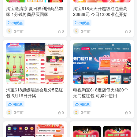
淘宝送清凉 夏日神利推商品加
淘宝618天天开超级红包最高
家 1分钱将商品买回家
23888元 今日12:00准点开始
淘优惠
淘优惠
3年前
3年前
0
0
淘宝618超级喵运会瓜分5亿红
电视淘宝618逛店每天领20个
包 6月16日开奖
无门槛红包 可累计使用
淘优惠
淘优惠
3年前
3年前
0
0