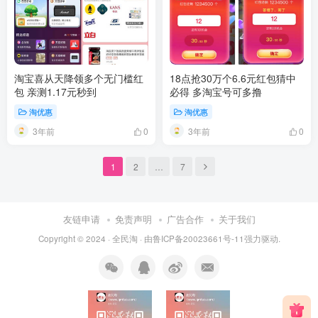
淘宝喜从天降领多个无门槛红
18点抢30万个6.6元红包猜中
包 亲测1.17元秒到
必得 多淘宝号可多撸
淘优惠
淘优惠
3年前
3年前
0
0
1
2
…
7
友链申请
免责声明
广告合作
关于我们
Copyright © 2024 ·
全民淘
· 由
鲁ICP备20023661号-11
强力驱动.