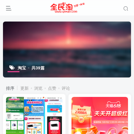
淘宝
共39篇
排序
更新
浏览
点赞
评论