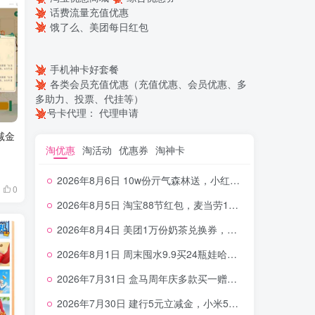
话费流量充值优惠
饿了么、美团每日红包
手机神卡好套餐
各类会员充值优惠（充值优惠、会员优惠、多
多助力、投票、代挂等）
号卡代理：
代理申请
减金
淘优惠
淘活动
优惠券
淘神卡
2026年8月6日 10w份亓气森林送，小红书12元无门槛，中行电费30-10，0元柠檬水+0撸汉堡等
0
2026年8月5日 淘宝88节红包，麦当劳150万份柠檬水，三万份瑞幸免单，霸王9万份0.01券等
2026年8月4日 美团1万份奶茶兑换券，农行5E卡，中行支付超给利，美团领18个冰激凌，小米每天领2-6元等等
2026年8月1日 周末囤水9.9买24瓶娃哈哈，建行100元京东券，移动5元话费，麦当劳甜筒，交行立减金等
2026年7月31日 盒马周年庆多款买一赠一，饿了么拆红包，建行30立减金，农行领10元刷卡金等
2026年7月30日 建行5元立减金，小米5元，抢2500份爷爷不泡茶，闪购20-20，3元吃瑞幸咖啡等