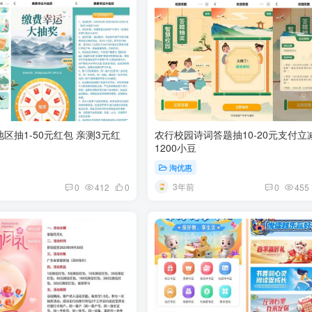
区抽1-50元红包 亲测3元红
农行校园诗词答题抽10-20元支付立
1200小豆
淘优惠
3年前
0
412
0
0
455