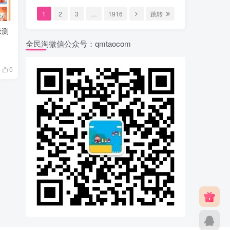
1
2
3
…
1916
跳转
亲测
全民淘微信公众号：qmtaocom
0