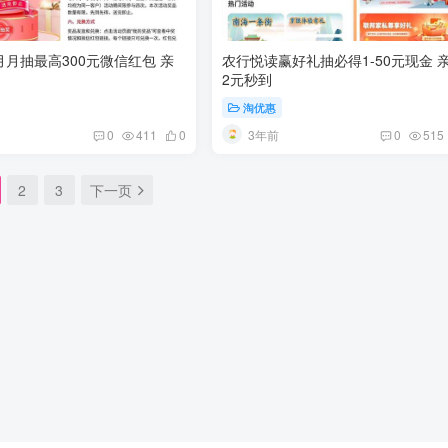
月抽最高300元微信红包 亲
农行悦读赢好礼抽必得1-50元现金 
2元秒到
淘优惠
3年前
0
411
0
0
515
2
3
下一页