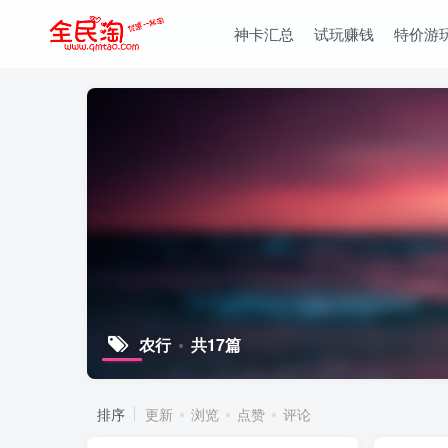
神卡汇总
试玩赚钱
特价游
农行
共17篇
排序
更新
浏览
点赞
评论