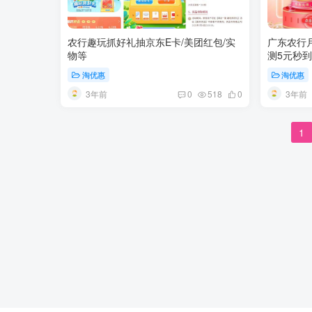
农行趣玩抓好礼抽京东E卡/美团红包/实
广东农行月
物等
测5元秒到
淘优惠
淘优惠
3年前
3年前
0
518
0
1