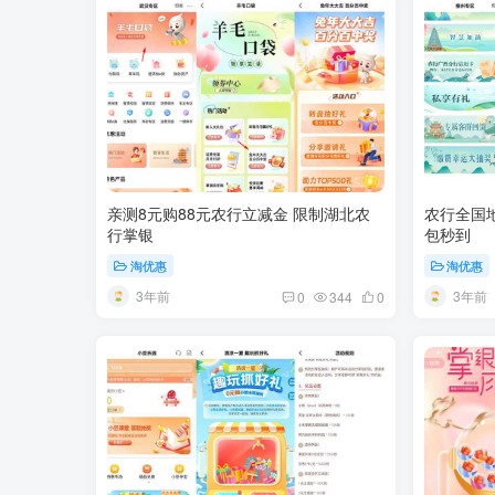
亲测8元购88元农行立减金 限制湖北农
农行全国地
行掌银
包秒到
淘优惠
淘优惠
3年前
3年前
0
344
0